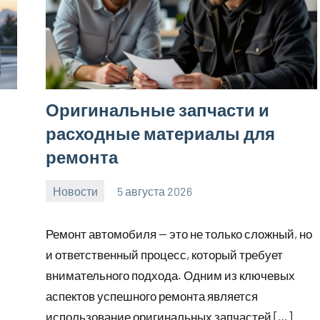
Оригинальные запчасти и
расходные материалы для
ремонта
Новости
5 августа 2026
Avtor
Нет
комментариев
Ремонт автомобиля — это не только сложный, но
и ответственный процесс, который требует
внимательного подхода. Одним из ключевых
аспектов успешного ремонта является
использование оригинальных запчастей […]