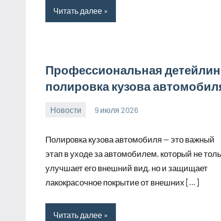
Читать далее
Профессиональная детейлин
полировка кузова автомобил
Новости
9 июля 2026
Avtor
Нет
комментариев
Полировка кузова автомобиля — это важный
этап в уходе за автомобилем, который не тол
улучшает его внешний вид, но и защищает
лакокрасочное покрытие от внешних […]
Читать далее