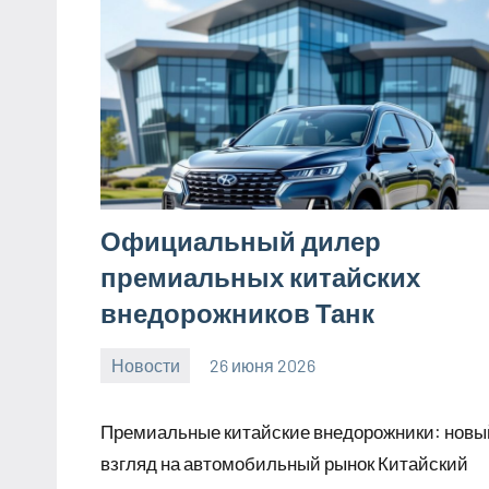
Официальный дилер
премиальных китайских
внедорожников Танк
Новости
26 июня 2026
Avtor
Нет
комментариев
Премиальные китайские внедорожники: новы
взгляд на автомобильный рынок Китайский