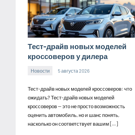
Тест-драйв новых моделей
кроссоверов у дилера
Новости
5 августа 2026
Avtor
Нет
комментариев
Тест-драйв новых моделей кроссоверов: что
ожидать? Тест-драйв новых моделей
кроссоверов — это не просто возможность
оценить автомобиль, но и шанс понять,
насколько он соответствует вашим […]