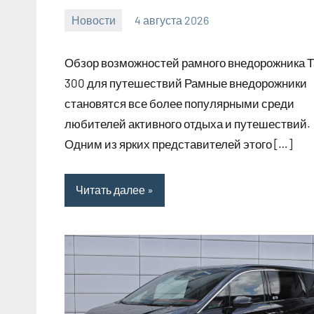
Новости
4 августа 2026
Avtor
Нет
комментариев
Обзор возможностей рамного внедорожника Т
300 для путешествий Рамные внедорожники
становятся все более популярными среди
любителей активного отдыха и путешествий.
Одним из ярких представителей этого […]
Читать далее