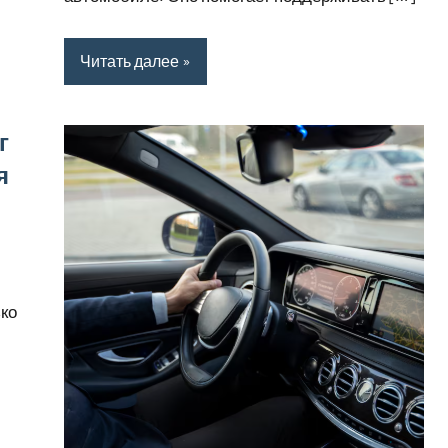
Читать далее
г
я
ько