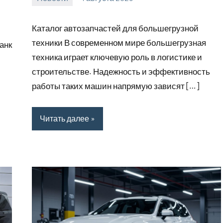
Avtor
Нет
комментариев
Каталог автозапчастей для большегрузной
техники В современном мире большегрузная
анк
техника играет ключевую роль в логистике и
строительстве. Надежность и эффективность
работы таких машин напрямую зависят […]
Читать далее