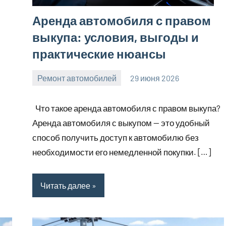
Аренда автомобиля с правом
выкупа: условия, выгоды и
практические нюансы
Ремонт автомобилей
29 июня 2026
Avtor
Нет
комментариев
Что такое аренда автомобиля с правом выкупа?
Аренда автомобиля с выкупом — это удобный
способ получить доступ к автомобилю без
необходимости его немедленной покупки. […]
Читать далее