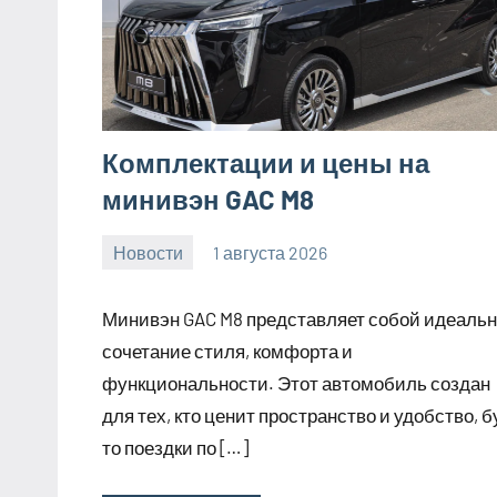
Комплектации и цены на
минивэн GAC M8
Новости
1 августа 2026
Avtor
Нет
комментариев
Минивэн GAC M8 представляет собой идеаль
сочетание стиля, комфорта и
функциональности. Этот автомобиль создан
для тех, кто ценит пространство и удобство, б
то поездки по […]