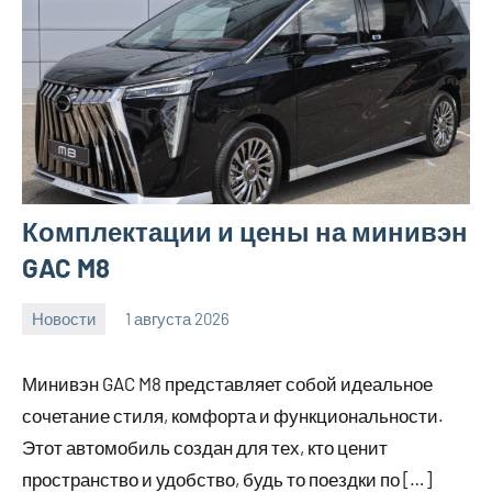
Комплектации и цены на минивэн
GAC M8
Новости
1 августа 2026
Avtor
Нет
комментариев
Минивэн GAC M8 представляет собой идеальное
сочетание стиля, комфорта и функциональности.
Этот автомобиль создан для тех, кто ценит
пространство и удобство, будь то поездки по […]