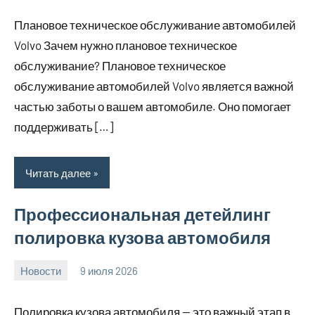
комментариев
Плановое техническое обслуживание автомобилей
Volvo Зачем нужно плановое техническое
обслуживание? Плановое техническое
обслуживание автомобилей Volvo является важной
частью заботы о вашем автомобиле. Оно помогает
поддерживать […]
Читать далее
Профессиональная детейлинг
полировка кузова автомобиля
Новости
9 июля 2026
Avtor
Нет
комментариев
Полировка кузова автомобиля — это важный этап в