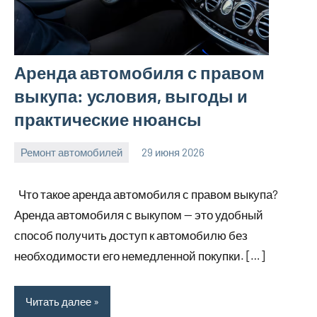
Аренда автомобиля с правом
выкупа: условия, выгоды и
практические нюансы
Ремонт автомобилей
29 июня 2026
Avtor
Нет
комментариев
Что такое аренда автомобиля с правом выкупа?
Аренда автомобиля с выкупом — это удобный
способ получить доступ к автомобилю без
необходимости его немедленной покупки. […]
Читать далее