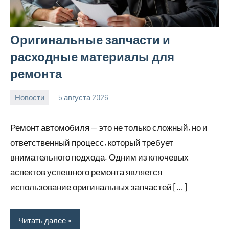
Оригинальные запчасти и
расходные материалы для
ремонта
Новости
5 августа 2026
Avtor
Нет
комментариев
Ремонт автомобиля — это не только сложный, но и
ответственный процесс, который требует
внимательного подхода. Одним из ключевых
аспектов успешного ремонта является
использование оригинальных запчастей […]
Читать далее