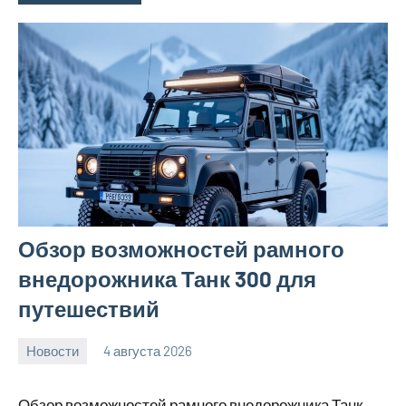
Обзор возможностей рамного
внедорожника Танк 300 для
путешествий
Новости
4 августа 2026
Avtor
Нет
комментариев
Обзор возможностей рамного внедорожника Танк