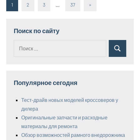
1
2
3
…
37
Следующие
»
Пагинация
записи
записей
Поиск по сайту
Поиск
Поиск
для:
Популярное сегодня
Тест-драйв новых моделей кроссоверов у
дилера
Оригинальные запчасти и расходные
материалы для ремонта
Обзор возможностей рамного внедорожника