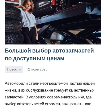
Большой выбор автозапчастей
по доступным ценам
Новости
12 июня 2026
Avtor
Нет
комментариев
Автомобили стали неотъемлемой частью нашей
жизни, и их обслуживание требует качественных
запчастей. В условиях современного рынка, где
выбор автозапчастей огромен, важно знать, как