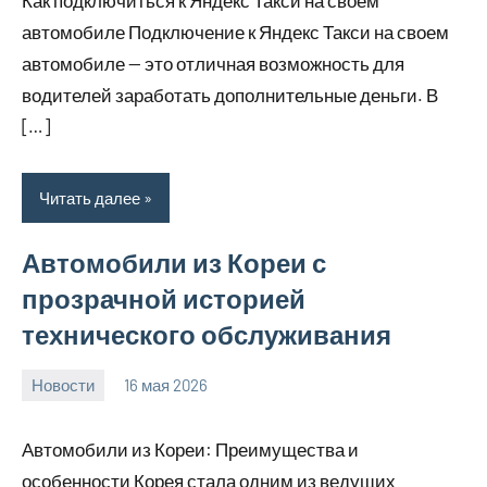
Как подключиться к Яндекс Такси на своем
автомобиле Подключение к Яндекс Такси на своем
автомобиле — это отличная возможность для
водителей заработать дополнительные деньги. В
[…]
Читать далее
Автомобили из Кореи с
прозрачной историей
технического обслуживания
Новости
16 мая 2026
Avtor
Нет
комментариев
Автомобили из Кореи: Преимущества и
особенности Корея стала одним из ведущих