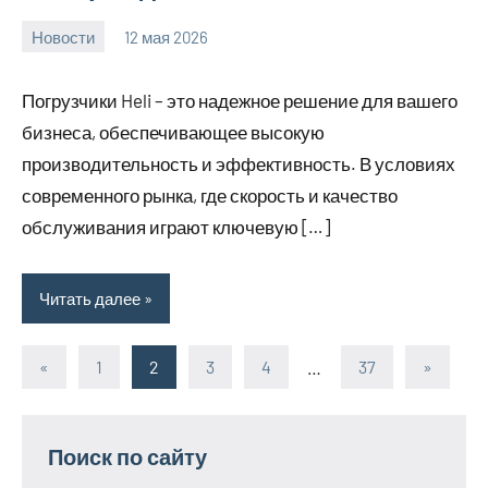
Новости
12 мая 2026
Avtor
Нет
комментариев
Погрузчики Heli – это надежное решение для вашего
бизнеса, обеспечивающее высокую
производительность и эффективность. В условиях
современного рынка, где скорость и качество
обслуживания играют ключевую […]
Читать далее
«
Предыдущие
1
2
3
4
…
37
Следую
»
Пагинация
записи
записи
записей
Поиск по сайту