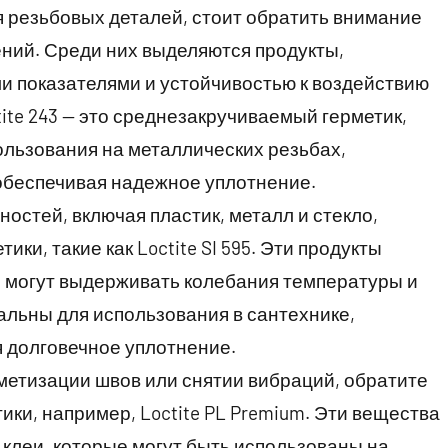
я резьбовых деталей, стоит обратить внимание
ений. Среди них выделяются продукты,
 показателями и устойчивостью к воздействию
ite 243 — это среднезакручиваемый герметик,
ользования на металлических резьбах,
обеспечивая надежное уплотнение.
остей, включая пластик, металл и стекло,
ки, такие как Loctite SI 595. Эти продукты
 могут выдерживать колебания температуры и
льны для использования в сантехнике,
я долговечное уплотнение.
метизации швов или снятии вибраций, обратите
ки, например, Loctite PL Premium. Эти вещества
клеи, которые могут быть использованы на