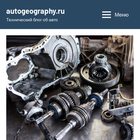
Перейти
autogeography.ru
к
Меню
Технический блог об авто
содержимому